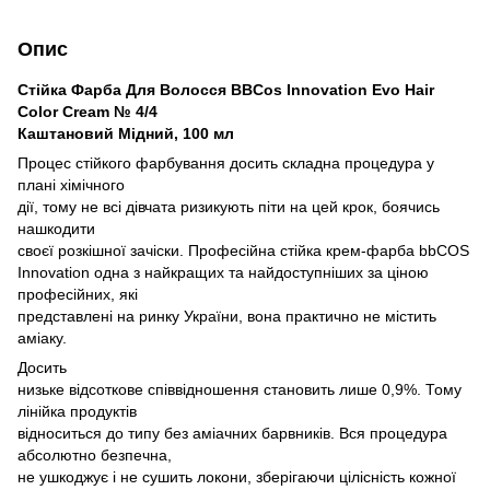
Опис
Стійка Фарба Для Волосся BBCos Innovation Evo Hair
Color Cream № 4/4
Каштановий Мідний, 100 мл
Процес стійкого фарбування досить складна процедура у
плані хімічного
дії, тому не всі дівчата ризикують піти на цей крок, боячись
нашкодити
своєї розкішної зачіски. Професійна стійка крем-фарба bbCOS
Innovation одна з найкращих та найдоступніших за ціною
професійних, які
представлені на ринку України, вона практично не містить
аміаку.
Досить
низьке відсоткове співвідношення становить лише 0,9%. Тому
лінійка продуктів
відноситься до типу без аміачних барвників. Вся процедура
абсолютно безпечна,
не ушкоджує і не сушить локони, зберігаючи цілісність кожної