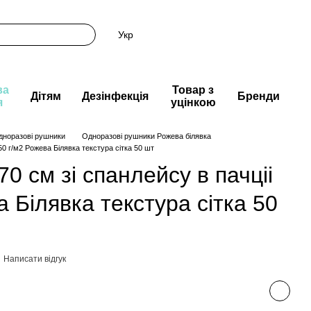
Укр
ва
Товар з
Дітям
Дезінфекція
Бренди
я
уцінкою
дноразові рушники
Одноразові рушники Рожева білявка
50 г/м2 Рожева Білявка текстура сітка 50 шт
0 см зі спанлейсу в пачціі
а Білявка текстура сітка 50
Написати відгук