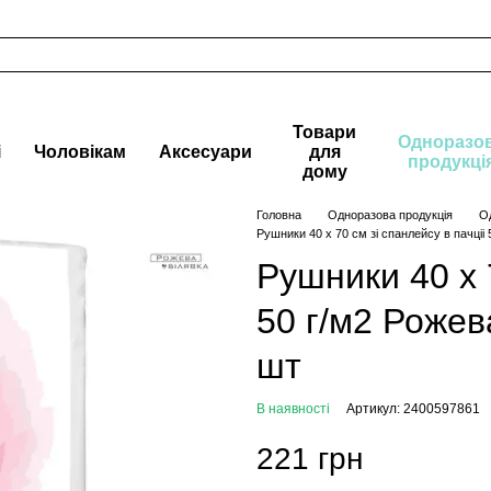
Товари
Одноразо
і
Чоловікам
Аксесуари
для
продукці
дому
Головна
Одноразова продукція
О
Рушники 40 х 70 см зі спанлейсу в пачціі 
Рушники 40 х 7
50 г/м2 Рожев
шт
В наявності
Артикул: 2400597861
221 грн