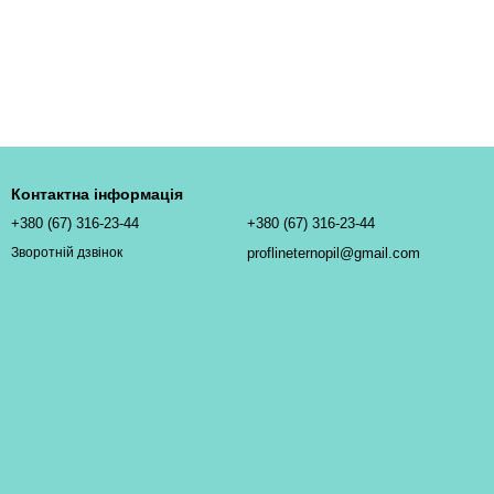
Контактна інформація
+380 (67) 316-23-44
+380 (67) 316-23-44
proflineternopil@gmail.com
Зворотній дзвінок