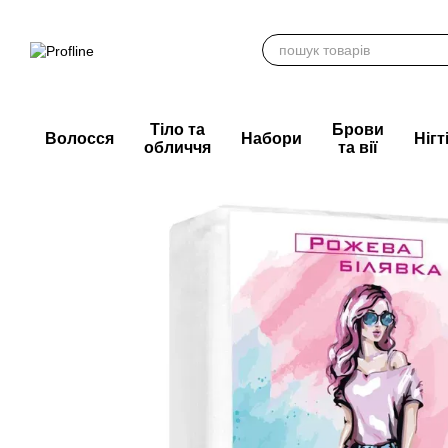
Перейти до основного контенту
Тіло та
Брови
Волосся
Набори
Нігт
обличчя
та вії