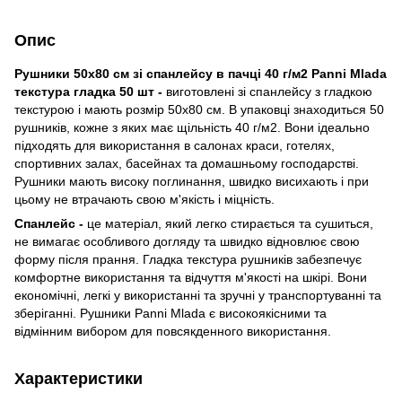
Опис
Рушники 50х80 см зі спанлейсу в пачці 40 г/м2 Panni Mlada
текстура гладка 50 шт -
виготовлені зі спанлейсу з гладкою
текстурою і мають розмір 50х80 см. В упаковці знаходиться 50
рушників, кожне з яких має щільність 40 г/м2. Вони ідеально
підходять для використання в салонах краси, готелях,
спортивних залах, басейнах та домашньому господарстві.
Рушники мають високу поглинання, швидко висихають і при
цьому не втрачають свою м'якість і міцність.
Спанлейс -
це матеріал, який легко стирається та сушиться,
не вимагає особливого догляду та швидко відновлює свою
форму після прання. Гладка текстура рушників забезпечує
комфортне використання та відчуття м'якості на шкірі. Вони
економічні, легкі у використанні та зручні у транспортуванні та
зберіганні. Рушники Panni Mlada є високоякісними та
відмінним вибором для повсякденного використання.
Характеристики