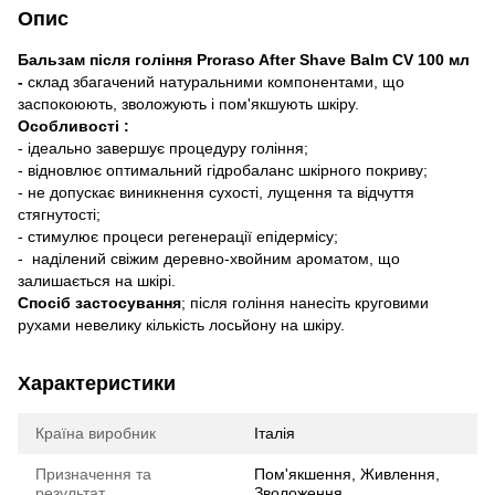
Опис
Бальзам після гоління Proraso After Shave Balm CV 100 мл
-
склад збагачений натуральними компонентами, що
заспокоюють, зволожують і пом'якшують шкіру.
Особливості :
- ідеально завершує процедуру гоління;
- відновлює оптимальний гідробаланс шкірного покриву;
- не допускає виникнення сухості, лущення та відчуття
стягнутості;
- стимулює процеси регенерації епідермісу;
- наділений свіжим деревно-хвойним ароматом, що
залишається на шкірі.
Спосіб застосування
; після гоління нанесіть круговими
рухами невелику кількість лосьйону на шкіру.
Характеристики
Країна виробник
Італія
Призначення та
Пом'якшення, Живлення,
результат
Зволоження