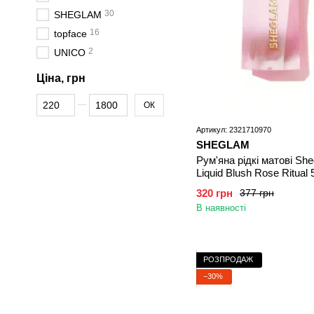
30
SHEGLAM
16
topface
2
UNICO
Ціна, грн
Від Ціна, грн
До Ціна, грн
ОК
Артикул: 2321710970
SHEGLAM
Рум'яна рідкі матові Sh
Liquid Blush Rose Ritual 
320 грн
377 грн
В наявності
РОЗПРОДАЖ
−30%