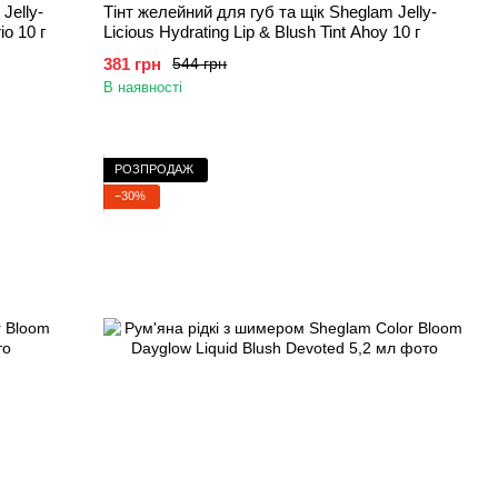
Jelly-
Тінт желейний для губ та щік Sheglam Jelly-
io 10 г
Licious Hydrating Lip & Blush Tint Ahoy 10 г
381 грн
544 грн
В наявності
РОЗПРОДАЖ
−30%