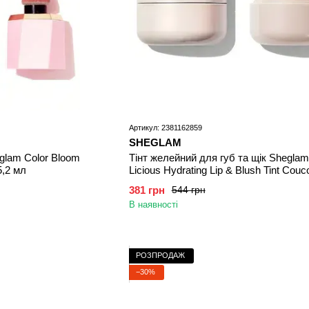
Артикул: 2381162859
SHEGLAM
eglam Color Bloom
Тінт желейний для губ та щік Sheglam 
5,2 мл
Licious Hydrating Lip & Blush Tint Couc
381 грн
544 грн
В наявності
РОЗПРОДАЖ
−30%