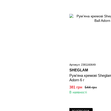
Артикул: 2381160649
SHEGLAM
Рум'яна кремові Sheglam 
Adorn 6 г
381 грн
544 грн
В наявності
РОЗПРОДАЖ