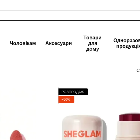
Товари
Одноразо
і
Чоловікам
Аксесуари
для
продукці
дому
С
РОЗПРОДАЖ
−30%