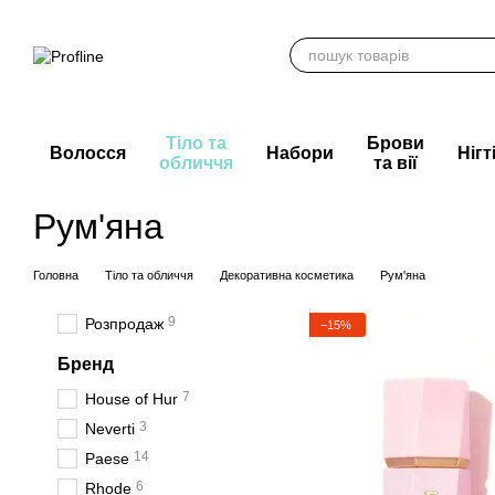
Перейти до основного контенту
Тіло та
Брови
Волосся
Набори
Нігт
обличчя
та вії
Рум'яна
Головна
Тіло та обличчя
Декоративна косметика
Рум'яна
9
Розпродаж
−15%
Бренд
7
House of Hur
3
Neverti
14
Paese
6
Rhode