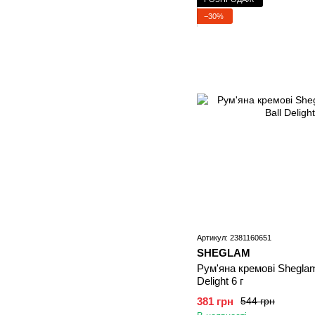
−30%
Артикул: 2381160651
SHEGLAM
Рум'яна кремові Sheglam 
Delight 6 г
381 грн
544 грн