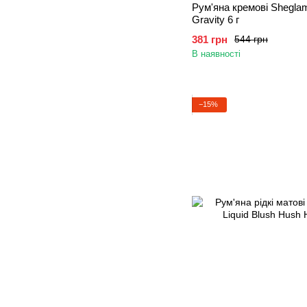
Рум'яна кремові Sheglam 
Gravity 6 г
381 грн
544 грн
В наявності
−15%