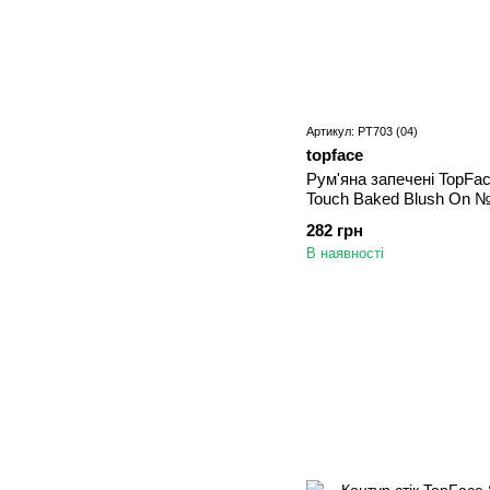
Артикул: PT703 (04)
topface
Рум'яна запечені TopFa
Touch Baked Blush On №
282 грн
В наявності