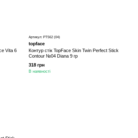
Артикул: PT562 (04)
topface
e Vita 6
Контур стік TopFace Skin Twin Perfect Stick
Contour №04 Diana 9 гр
318 грн
В наявності