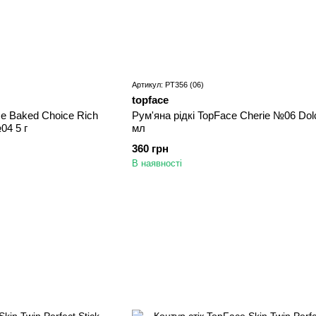
Артикул: PT356 (06)
topface
ce Baked Choice Rich
Рум'яна рідкі TopFace Cherie №06 Dolc
04 5 г
мл
360 грн
В наявності