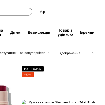
Укр
ва
Товар з
Дітям
Дезінфекція
Бренди
я
уцінкою
ортування:
за популярністю
Відображення:
РОЗПРОДАЖ
−30%