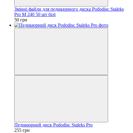
Змінні файли для педикюрного диска Pododisc Staleks
Pro M 240 50 шт білі
50 грн
Педикюрний диск Pododisc Staleks Pro
255 грн