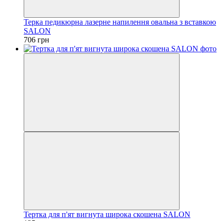
Терка педикюрна лазерне напилення овальна з вставкою
SALON
706 грн
Тертка для п'ят вигнута широка скошена SALON