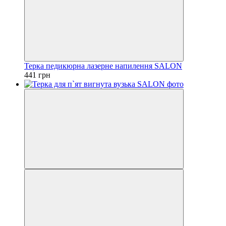
Терка педикюрна лазерне напилення SALON
441 грн