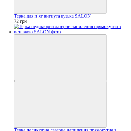
Терка для п`ят вигнута вузька SALON
72 грн
Терка педикюрна лазерне напилення прямокутна з