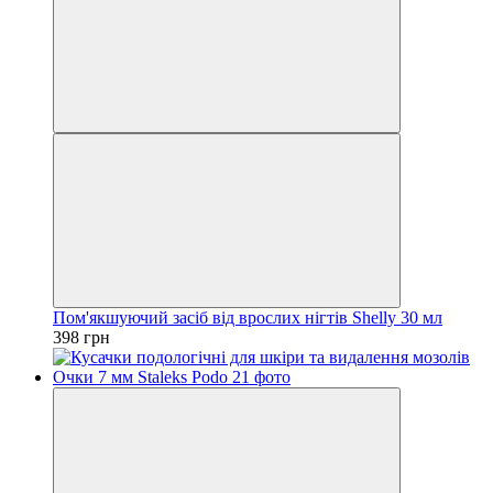
Пом'якшуючий засіб від врослих нігтів Shelly 30 мл
398 грн