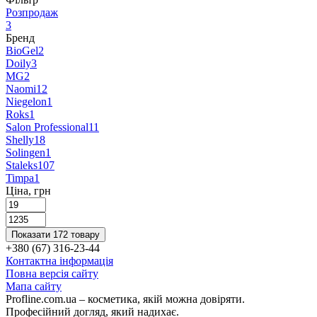
Розпродаж
3
Бренд
BioGel
2
Doily
3
MG
2
Naomi
12
Niegelon
1
Roks
1
Salon Professional
11
Shelly
18
Solingen
1
Staleks
107
Timpa
1
Ціна, грн
Показати 172 товару
+380 (67) 316-23-44
Контактна інформація
Повна версія сайту
Мапа сайту
Profline.com.ua – косметика, якій можна довіряти.
Професійний догляд, який надихає.