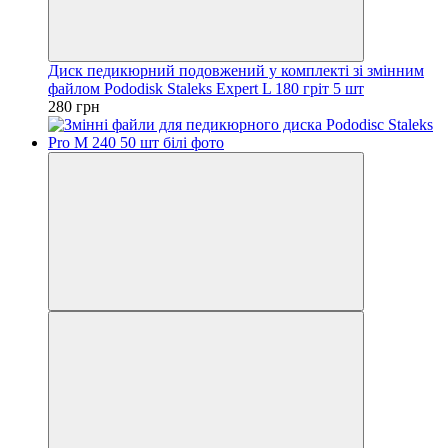
Диск педикюрний подовжений у комплекті зі змінним
файлом Pododisk Staleks Expert L 180 гріт 5 шт
280 грн