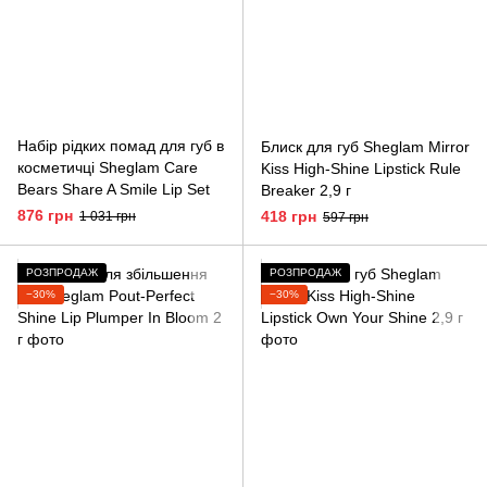
Набір рідких помад для губ в
Блиск для губ Sheglam Mirror
косметичці Sheglam Care
Kiss High-Shine Lipstick Rule
Bears Share A Smile Lip Set
Breaker 2,9 г
876 грн
418 грн
1 031 грн
597 грн
РОЗПРОДАЖ
РОЗПРОДАЖ
−30%
−30%