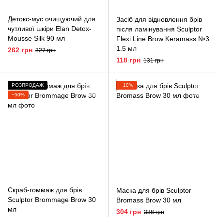
Детокс-мус очищуючий для
Засіб для відновлення брів
чутливої шкіри Elan Detox-
після ламінування Sculptor
Mousse Silk 90 мл
Flexi Line Brow Keramass №3
1.5 мл
262 грн
327 грн
118 грн
131 грн
РОЗПРОДАЖ
−10%
−50%
Скраб-гоммаж для брів
Маска для брів Sculptor
Sculptor Brommage Brow 30
Bromass Brow 30 мл
мл
304 грн
338 грн