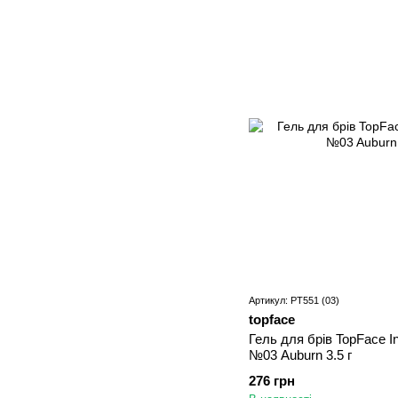
Артикул: PT551 (03)
topface
Гель для брів TopFace I
№03 Auburn 3.5 г
276 грн