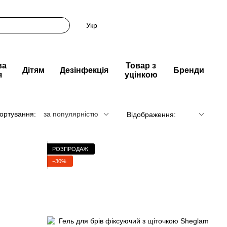
Укр
ва
Товар з
Дітям
Дезінфекція
Бренди
я
уцінкою
ортування:
за популярністю
Відображення:
РОЗПРОДАЖ
−30%