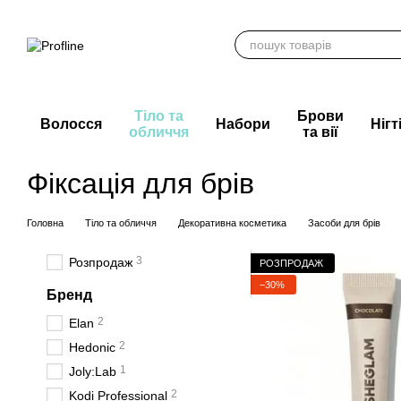
Перейти до основного контенту
Тіло та
Брови
Волосся
Набори
Нігт
обличчя
та вії
Фіксація для брів
Головна
Тіло та обличчя
Декоративна косметика
Засоби для брів
3
Розпродаж
РОЗПРОДАЖ
−30%
Бренд
2
Elan
2
Hedonic
1
Joly:Lab
2
Kodi Professional