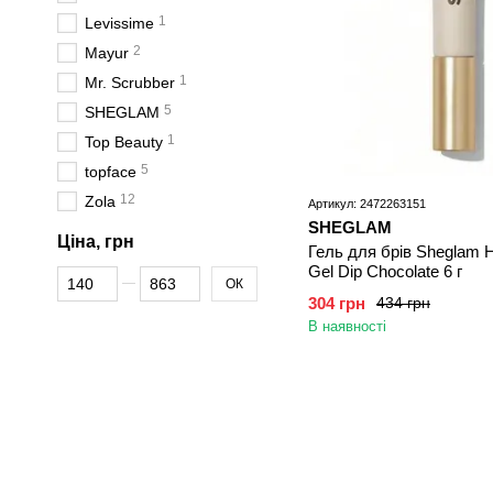
1
Levissime
2
Mayur
1
Mr. Scrubber
5
SHEGLAM
1
Top Beauty
5
topface
12
Zola
Артикул: 2472263151
SHEGLAM
Ціна, грн
Гель для брів Sheglam H
Gel Dip Chocolate 6 г
Від Ціна, грн
До Ціна, грн
ОК
304 грн
434 грн
В наявності