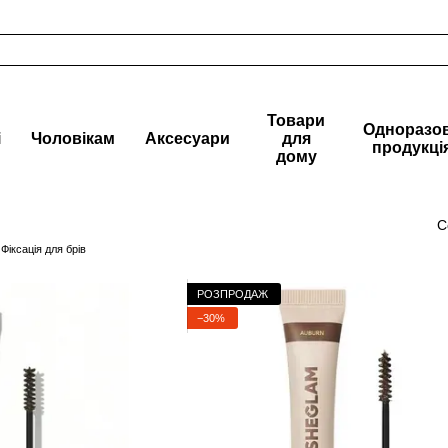
Товари
Одноразо
і
Чоловікам
Аксесуари
для
продукці
дому
С
Фіксація для брів
РОЗПРОДАЖ
−30%