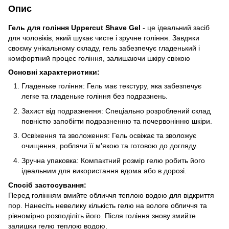
Опис
Гель для гоління Uppercut Shave Gel
- це ідеальний засіб
для чоловіків, який шукає чисте і зручне гоління. Завдяки
своєму унікальному складу, гель забезпечує гладенький і
комфортний процес гоління, залишаючи шкіру свіжою
Основні характеристики:
Гладеньке гоління: Гель має текстуру, яка забезпечує
легке та гладеньке гоління без подразнень.
Захист від подразнення: Спеціально розроблений склад
повністю запобігти подразненню та почервонінню шкіри.
Освіження та зволоження: Гель освіжає та зволожує
очищення, роблячи її м'якою та готовою до догляду.
Зручна упаковка: Компактний розмір гелю робить його
ідеальним для використання вдома або в дорозі.
Спосіб застосування:
Перед голінням вмийте обличчя теплою водою для відкриття
пор. Нанесіть невелику кількість гелю на вологе обличчя та
рівномірно розподіліть його. Після гоління знову змийте
залишки гелю теплою водою.