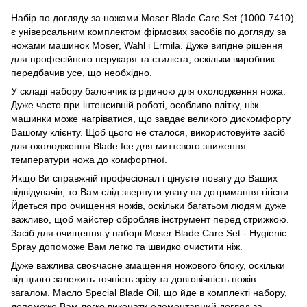
Набір по догляду за ножами Moser Blade Care Set (1000-7410)
є універсальним комплектом фірмових засобів по догляду за
ножами машинок Moser, Wahl і Ermila. Дуже вигідне рішення
для професійного перукаря та стиліста, оскільки виробник
передбачив усе, що необхідно.
У складі набору балончик із рідиною для охолодження ножа.
Дуже часто при інтенсивній роботі, особливо влітку, ніж
машинки може нагріватися, що завдає великого дискомфорту
Вашому клієнту. Щоб цього не сталося, використовуйте засіб
для охолодження Blade Ice для миттєвого зниження
температури ножа до комфортної.
Якщо Ви справжній професіонал і цінуєте повагу до Ваших
відвідувачів, то Вам слід звернути увагу на дотримання гігієни.
Йдеться про очищення ножів, оскільки багатьом людям дуже
важливо, щоб майстер обробляв інструмент перед стрижкою.
Засіб для очищення у наборі Moser Blade Care Set - Hygienic
Spray допоможе Вам легко та швидко очистити ніж.
Дуже важлива своєчасне змащення ножового блоку, оскільки
від цього залежить точність зрізу та довговічність ножів
загалом. Масло Special Blade Oil, що йде в комплекті набору,
допоможе Вам легко виконати елементарний догляд за