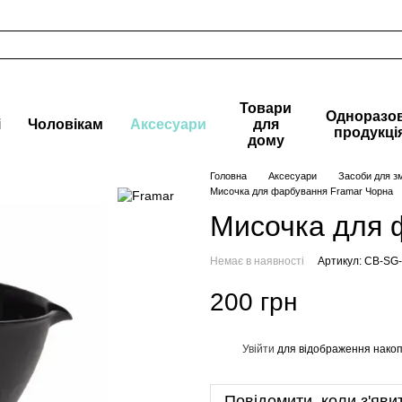
Товари
Одноразо
і
Чоловікам
Аксесуари
для
продукці
дому
Головна
Аксесуари
Засоби для з
Мисочка для фарбування Framar Чорна
Мисочка для 
Немає в наявності
Артикул: CB-SG
200 грн
Увійти
для відображення накоп
%
Повідомити, коли з'яви