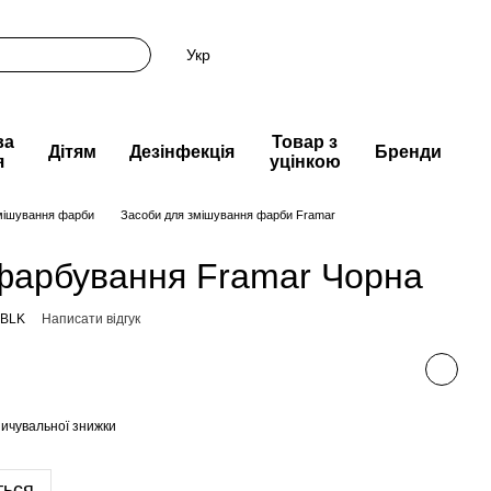
Укр
ва
Товар з
Дітям
Дезінфекція
Бренди
я
уцінкою
мішування фарби
Засоби для змішування фарби Framar
фарбування Framar Чорна
-BLK
Написати відгук
ичувальної знижки
ться