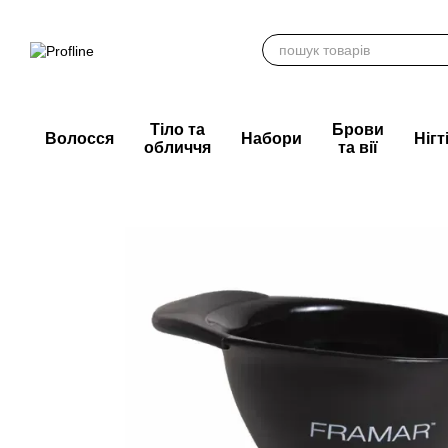
Перейти до основного контенту
Тіло та
Брови
Волосся
Набори
Нігт
обличчя
та вії