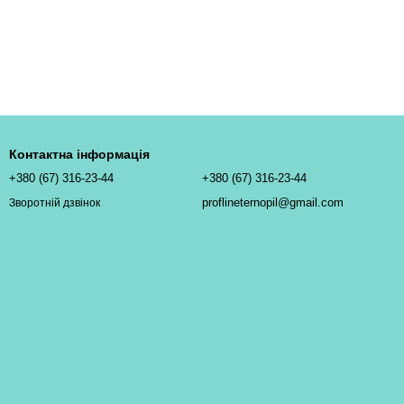
Контактна інформація
+380 (67) 316-23-44
+380 (67) 316-23-44
proflineternopil@gmail.com
Зворотній дзвінок