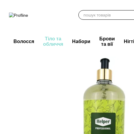
Перейти до основного контенту
Тіло та
Брови
Волосся
Набори
Нігт
обличчя
та вії