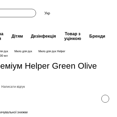
Укр
ва
Товар з
Дітям
Дезінфекція
Бренди
я
уцінкою
ля рук
Мило для рук
Мило для рук Helper
000 мл
еміум Helper Green Olive
Написати відгук
ичувальної знижки