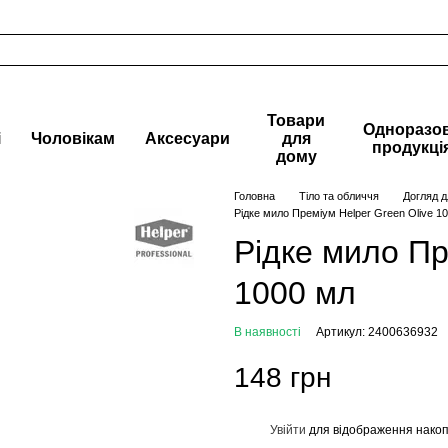
Товари
Одноразо
і
Чоловікам
Аксесуари
для
продукці
дому
Головна
Тіло та обличчя
Догляд д
Рідке мило Преміум Helper Green Olive 1
Рідке мило Пр
1000 мл
В наявності
Артикул: 2400636932
148 грн
Увійти
для відображення накоп
%