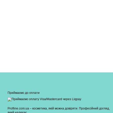
Приймаємо до оплати
Profline.com.ua – косметика, якій можна довіряти. Професійний догляд,
який надихає.