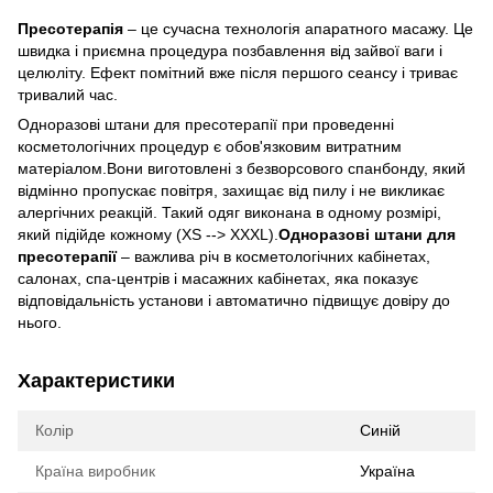
Пресотерапія
– це сучасна технологія апаратного масажу. Це
швидка і приємна процедура позбавлення від зайвої ваги і
целюліту. Ефект помітний вже після першого сеансу і триває
тривалий час.
Одноразові штани для пресотерапії при проведенні
косметологічних процедур є обов'язковим витратним
матеріалом.Вони виготовлені з безворсового спанбонду, який
відмінно пропускає повітря, захищає від пилу і не викликає
алергічних реакцій. Такий одяг виконана в одному розмірі,
який підійде кожному (XS --> XXXL).
Одноразові штани для
пресотерапії
– важлива річ в косметологічних кабінетах,
салонах, спа-центрів і масажних кабінетах, яка показує
відповідальність установи і автоматично підвищує довіру до
нього.
Характеристики
Колір
Синій
Країна виробник
Україна