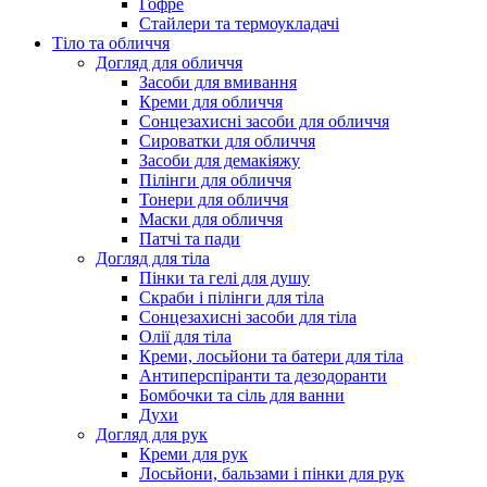
Гофре
Стайлери та термоукладачі
Тіло та обличчя
Догляд для обличчя
Засоби для вмивання
Креми для обличчя
Сонцезахисні засоби для обличчя
Сироватки для обличчя
Засоби для демакіяжу
Пілінги для обличчя
Тонери для обличчя
Маски для обличчя
Патчі та пади
Догляд для тіла
Пінки та гелі для душу
Скраби і пілінги для тіла
Сонцезахисні засоби для тіла
Олії для тіла
Креми, лосьйони та батери для тіла
Антиперспіранти та дезодоранти
Бомбочки та сіль для ванни
Духи
Догляд для рук
Креми для рук
Лосьйони, бальзами і пінки для рук