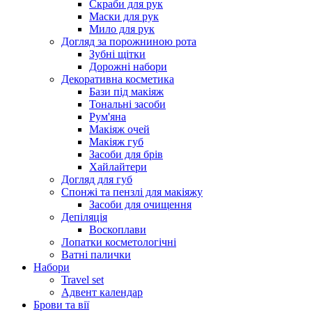
Скраби для рук
Маски для рук
Мило для рук
Догляд за порожниною рота
Зубні щітки
Дорожні набори
Декоративна косметика
Бази під макіяж
Тональні засоби
Рум'яна
Макіяж очей
Макіяж губ
Засоби для брів
Хайлайтери
Догляд для губ
Спонжі та пензлі для макіяжу
Засоби для очищення
Депіляція
Воскоплави
Лопатки косметологічні
Ватні палички
Набори
Travel set
Адвент календар
Брови та вії