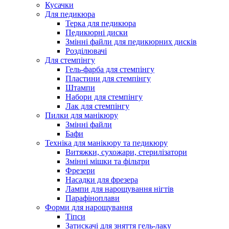
Кусачки
Для педикюра
Терка для педикюра
Педикюрні диски
Змінні файли для педикюрних дисків
Розділювачі
Для стемпінгу
Гель-фарба для стемпінгу
Пластини для стемпінгу
Штампи
Набори для стемпінгу
Лак для стемпінгу
Пилки для манікюру
Змінні файли
Бафи
Техніка для манікюру та педикюру
Витяжки, сухожари, стерилізатори
Змінні мішки та фільтри
Фрезери
Насадки для фрезера
Лампи для нарощування нігтів
Парафіноплави
Форми для нарощування
Тіпси
Затискачі для зняття гель-лаку