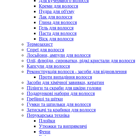
Для кучерявого волосся
Креми для волосся
Пудра для об'єму
Лак для волосся
Глина для волосся
Гель для волосся
Паста для волосся
Віск для волосся
Термозахист
Спреї для волосся
Лосьйони, ампули для волосся
Олії, флюїди, сироватки, рідкі кристали для волосся
Капсули для волосся
Реконструкція волосся - засоби для відновлення
Проти випадіння волосся
Засоби для хімічної завивки, кератин
Пілінги та скраби для шкіри голови
Подарункові набори для волосся
Гребінці та щітки
Гумки та шпильки для волосся
Затискачі та крабики для волосся
Перукарська техніка
Плойки
Утюжки та випрямлячі
Фени