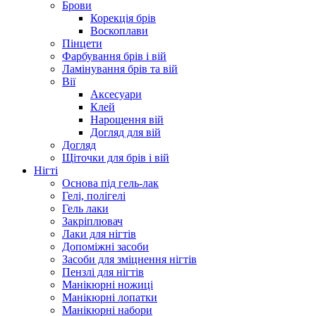
Брови
Корекція брів
Воскоплави
Пінцети
Фарбування брів і вій
Ламінування брів та вій
Вії
Аксесуари
Клей
Нарощення вій
Догляд для вій
Догляд
Щіточки для брів і вій
Нігті
Основа під гель-лак
Гелі, полігелі
Гель лаки
Закріплювач
Лаки для нігтів
Допоміжні засоби
Засоби для зміцнення нігтів
Пензлі для нігтів
Манікюрні ножиці
Манікюрні лопатки
Манікюрні набори