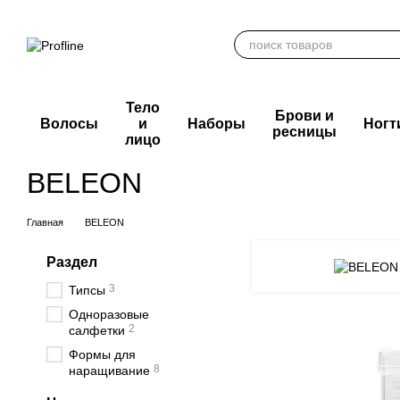
Перейти к основному контенту
Тело
Брови и
Волосы
и
Наборы
Ногт
ресницы
лицо
BELEON
Главная
BELEON
Раздел
3
Типсы
Одноразовые
2
салфетки
Формы для
8
наращивание