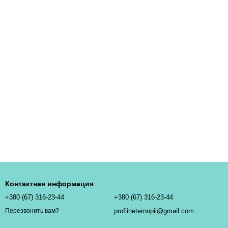
Контактная информация
+380 (67) 316-23-44
+380 (67) 316-23-44
proflineternopil@gmail.com
Перезвонить вам?