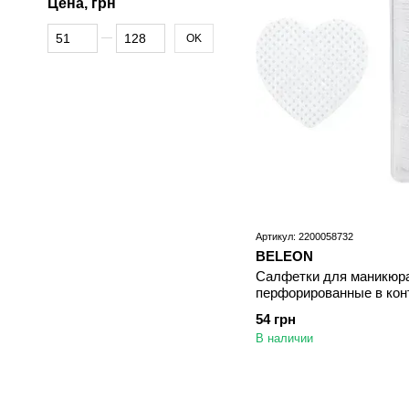
Цена, грн
От Цена, грн
До Цена, грн
OK
Артикул: 2200058732
BELEON
Салфетки для маникюра
перфорированные в кон
белые
54 грн
В наличии