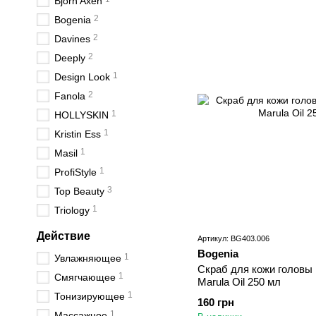
Bjorn Axen
2
Bogenia
2
Davines
2
Deeply
1
Design Look
2
Fanola
1
HOLLYSKIN
1
Kristin Ess
1
Masil
1
ProfiStyle
3
Top Beauty
1
Triology
Действие
Артикул: BG403.006
Bogenia
1
Увлажняющее
Скраб для кожи головы 
1
Смягчающее
Marula Oil 250 мл
1
Тонизирующее
160 грн
1
Массажное