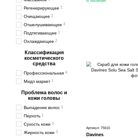
В наличии
1
Регенерирующее
2
Очищающее
3
Отшелушивающее
1
Подтягивающее
2
Охлаждающее
Классификация
косметического
средства
4
Профессиональная
1
Мидл маркет
Проблема волос и
кожи головы
1
Выпадение волос
1
Перхоть
2
Сухость кожи
Артикул: 75610
3
Жирность кожи
Davines