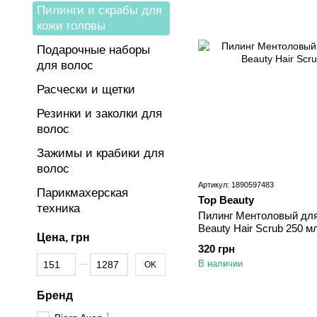
Пилинги и скрабы для
кожи головы
Подарочные наборы
для волос
Расчески и щетки
Резинки и заколки для
волос
Зажимы и крабики для
волос
Артикул: 1890597483
Парикмахерская
Top Beauty
техника
Пилинг Ментоловый для
Beauty Hair Scrub 250 м
Цена, грн
320 грн
От Цена, грн
До Цена, грн
В наличии
OK
Бренд
1