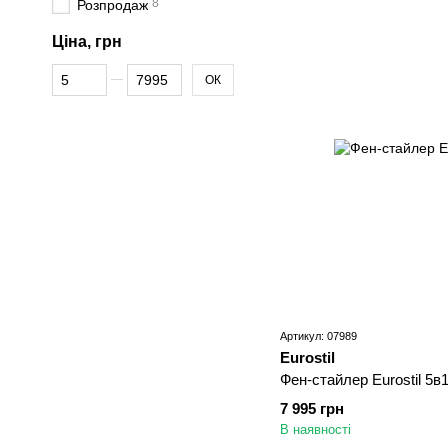
8
Розпродаж
Ціна, грн
Від Ціна, грн
До Ціна, грн
ОК
Артикул: 07989
Eurostil
Фен-стайлер Eurostil 5в
7 995 грн
В наявності