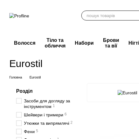
Перейти до основного контенту
Тіло та
Брови
Волосся
Набори
Нігт
обличчя
та вії
Eurostil
Головна
Eurostil
Розділ
Засоби для догляду за
1
інструментом
6
Шейвери і тримери
2
Утюжки та випрямлячі
5
Фени