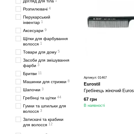
1
Догляд для тіла
4
Розпилювачі
Перукарський
1
інвентар
9
Аксесуари
Щітки для фарбування
1
волосся
5
Товари для дому
Засоби для змішування
3
фарби
11
Бритви
Артикул: 01467
8
Машинки для стрижки
Eurostil
3
Шапочки
Гребінець жіночий Eurost
44
Гребінці та щітки
67 грн
В наявності
Гумки та шпильки для
3
волосся
Затискачі та крабики
12
для волосся