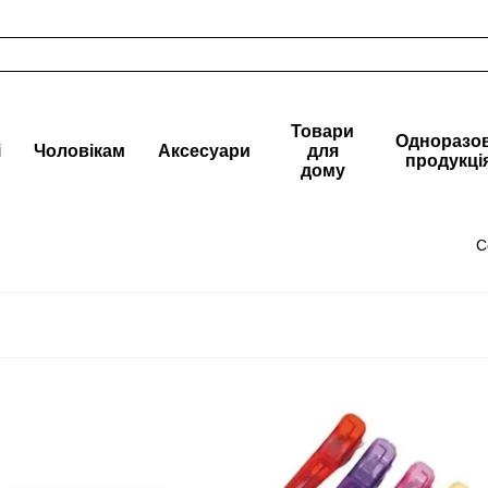
Товари
Одноразо
і
Чоловікам
Аксесуари
для
продукці
дому
С