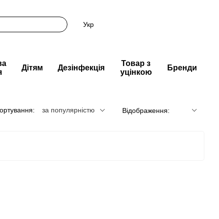
Укр
ва
Товар з
Дітям
Дезінфекція
Бренди
я
уцінкою
ортування:
за популярністю
Відображення: