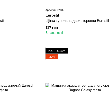
Артикул: 02182
Eurostil
til
Щітка тунельна двохстороння Eurostil
117 грн
В наявності
РОЗПРОДАЖ
−20%