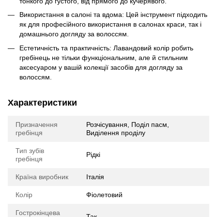
тонкого до густого, від прямого до кучерявого.
Використання в салоні та вдома: Цей інструмент підходить
як для професійного використання в салонах краси, так і
домашнього догляду за волоссям.
Естетичність та практичність: Лавандовий колір робить
гребінець не тільки функціональним, але й стильним
аксесуаром у вашій колекції засобів для догляду за
волоссям.
Характеристики
Призначення
Розчісування, Поділ пасм,
гребінця
Виділення проділу
Тип зубів
Рідкі
гребінця
Країна виробник
Італія
Колір
Фіолетовий
Гострокінцева
Так