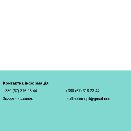
Контактна інформація
+380 (67) 316-23-44
+380 (67) 316-23-44
proflineternopil@gmail.com
Зворотній дзвінок