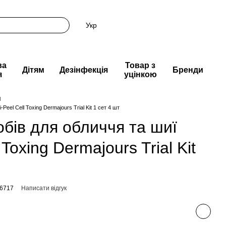
Укр
ва
Товар з
Дітям
Дезінфекція
Бренди
я
уцінкою
l
Peel Cell Toxing Dermajours Trial Kit 1 сет 4 шт
обів для обличчя та шиї
 Toxing Dermajours Trial Kit
46717
Написати відгук