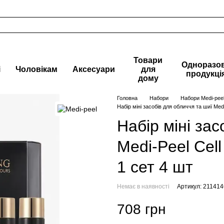
Товари
Одноразо
і
Чоловікам
Аксесуари
для
продукці
дому
Головна
Набори
Набори Medi-pee
Набір міні засобів для обличчя та шиї Medi-
Набір міні зас
Medi-Peel Cell
1 сет 4 шт
Немає в наявності
Артикул: 21141
708 грн