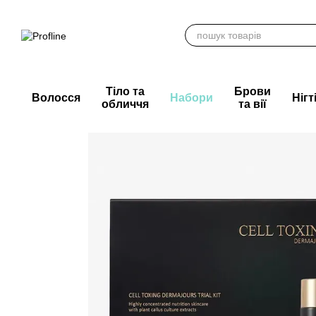
Перейти до основного контенту
Тіло та
Брови
Волосся
Набори
Нігт
обличчя
та вії