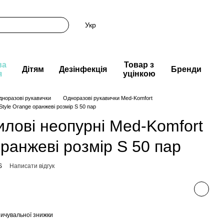
Укр
ва
Товар з
Дітям
Дезінфекція
Бренди
я
уцінкою
дноразові рукавички
Одноразові рукавички Med-Komfort
Style Orange оранжеві розмір S 50 пар
илові неопурні Med-Komfort
оранжеві розмір S 50 пар
S
Написати відгук
ичувальної знижки