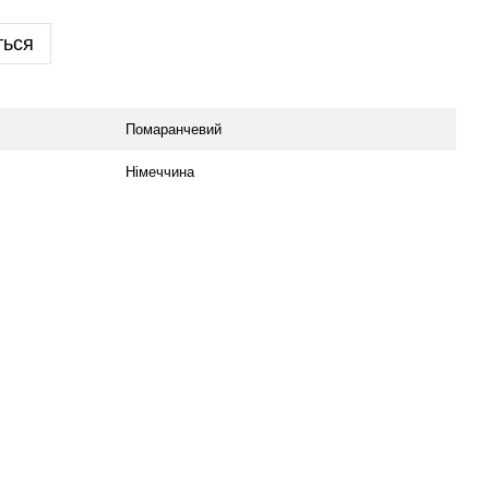
ться
Помаранчевий
Німеччина