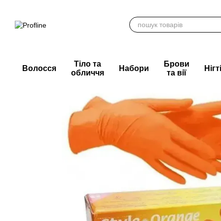
Перейти до основного контенту
Тіло та
Брови
Волосся
Набори
Нігт
обличчя
та вії