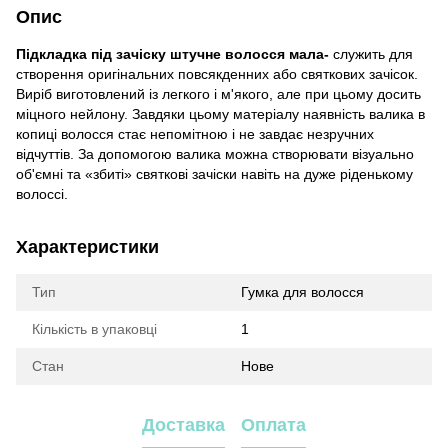
Опис
Підкладка під зачіску штучне волосся мала-
служить для
створення оригінальних повсякденних або святкових зачісок.
Виріб виготовлений із легкого і м'якого, але при цьому досить
міцного нейлону. Завдяки цьому матеріалу наявність валика в
копиці волосся стає непомітною і не завдає незручних
відчуттів. За допомогою валика можна створювати візуально
об'ємні та «збиті» святкові зачіски навіть на дуже ріденькому
волоссі.
Характеристики
Тип
Гумка для волосся
Кількість в упаковці
1
Стан
Нове
Доставка
Оплата