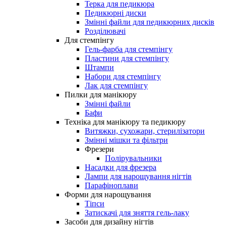
Терка для педикюра
Педикюрні диски
Змінні файли для педикюрних дисків
Розділювачі
Для стемпінгу
Гель-фарба для стемпінгу
Пластини для стемпінгу
Штампи
Набори для стемпінгу
Лак для стемпінгу
Пилки для манікюру
Змінні файли
Бафи
Техніка для манікюру та педикюру
Витяжки, сухожари, стерилізатори
Змінні мішки та фільтри
Фрезери
Полірувальники
Насадки для фрезера
Лампи для нарощування нігтів
Парафіноплави
Форми для нарощування
Тіпси
Затискачі для зняття гель-лаку
Засоби для дизайну нігтів