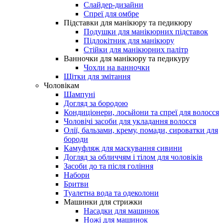
Слайдер-дизайни
Спреї для омбре
Підставки для манікюру та педикюру
Подушки для манікюрних підставок
Підлокітник для манікюру
Стійки для манікюрних палітр
Ванночки для манікюру та педикуру
Чохли на ванночки
Щітки для змітання
Чоловікам
Шампуні
Догляд за бородою
Кондиціонери, лосьйони та спреї для волосся
Чоловічі засоби для укладання волосся
Олії, бальзами, крему, помади, сироватки для
бороди
Камуфляж для маскування сивини
Догляд за обличчям і тілом для чоловіків
Засоби до та після гоління
Набори
Бритви
Туалетна вода та одеколони
Машинки для стрижки
Насадки для машинок
Ножі для машинок