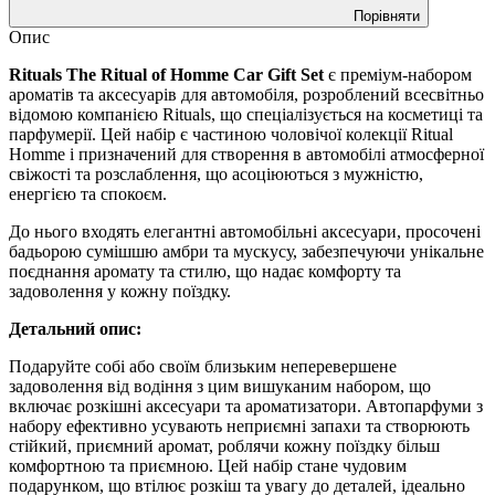
Порівняти
Опис
Rituals The Ritual of Homme Car Gift Set
є преміум-набором
ароматів та аксесуарів для автомобіля, розроблений всесвітньо
відомою компанією Rituals, що спеціалізується на косметиці та
парфумерії. Цей набір є частиною чоловічої колекції Ritual
Homme і призначений для створення в автомобілі атмосферної
свіжості та розслаблення, що асоціюються з мужністю,
енергією та спокоєм.
До нього входять елегантні автомобільні аксесуари, просочені
бадьорою сумішшю амбри та мускусу, забезпечуючи унікальне
поєднання аромату та стилю, що надає комфорту та
задоволення у кожну поїздку.
Детальний опис:
Подаруйте собі або своїм близьким неперевершене
задоволення від водіння з цим вишуканим набором, що
включає розкішні аксесуари та ароматизатори. Автопарфуми з
набору ефективно усувають неприємні запахи та створюють
стійкий, приємний аромат, роблячи кожну поїздку більш
комфортною та приємною. Цей набір стане чудовим
подарунком, що втілює розкіш та увагу до деталей, ідеально