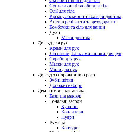
Скраби і пілінги для тіла
Сонцезахисні засоби для тіла
Олії для тіла
Креми, лосьйони та батери для тіла
Антиперспіранти та дезодоранти
Бомбочки та сіль для ванни
Духи
Місти для тіла
Догляд для рук
Креми для рук
Лосьйони, бальзами і пінки для рук
Скраби для рук
Маски для рук
Мило для рук
Догляд за порожниною рота
Зубні щітки
Дорожні набори
Декоративна косметика
Бази під макіяж
Тональні засоби
Кушони
Консилери
Пудри
Рум'яна
Контури