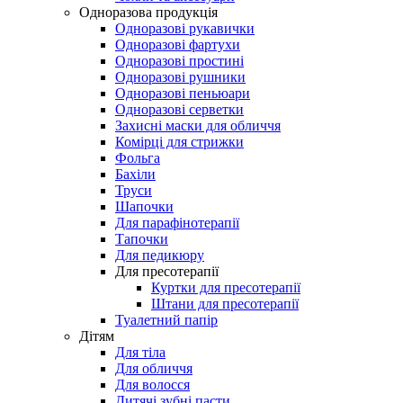
Одноразова продукція
Одноразові рукавички
Одноразові фартухи
Одноразові простині
Одноразові рушники
Одноразові пеньюари
Одноразові серветки
Захисні маски для обличчя
Комірці для стрижки
Фольга
Бахіли
Труси
Шапочки
Для парафінотерапії
Тапочки
Для педикюру
Для пресотерапії
Куртки для пресотерапії
Штани для пресотерапії
Туалетний папір
Дітям
Для тіла
Для обличчя
Для волосся
Дитячі зубні пасти