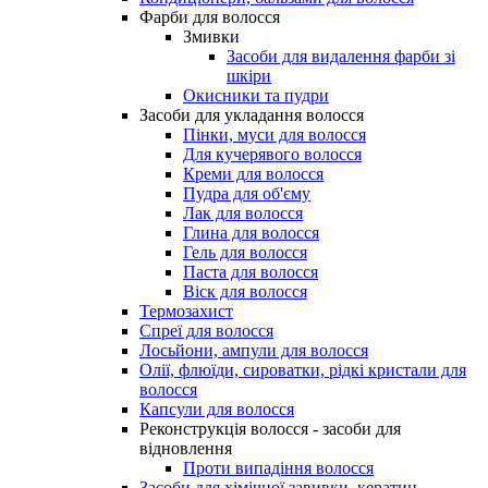
Фарби для волосся
Змивки
Засоби для видалення фарби зі
шкіри
Окисники та пудри
Засоби для укладання волосся
Пінки, муси для волосся
Для кучерявого волосся
Креми для волосся
Пудра для об'єму
Лак для волосся
Глина для волосся
Гель для волосся
Паста для волосся
Віск для волосся
Термозахист
Спреї для волосся
Лосьйони, ампули для волосся
Олії, флюїди, сироватки, рідкі кристали для
волосся
Капсули для волосся
Реконструкція волосся - засоби для
відновлення
Проти випадіння волосся
Засоби для хімічної завивки, кератин