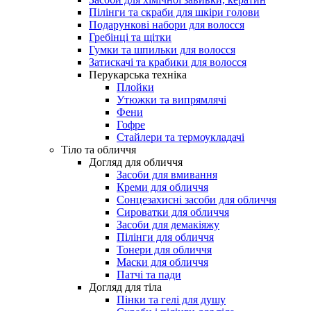
Пілінги та скраби для шкіри голови
Подарункові набори для волосся
Гребінці та щітки
Гумки та шпильки для волосся
Затискачі та крабики для волосся
Перукарська техніка
Плойки
Утюжки та випрямлячі
Фени
Гофре
Стайлери та термоукладачі
Тіло та обличчя
Догляд для обличчя
Засоби для вмивання
Креми для обличчя
Сонцезахисні засоби для обличчя
Сироватки для обличчя
Засоби для демакіяжу
Пілінги для обличчя
Тонери для обличчя
Маски для обличчя
Патчі та пади
Догляд для тіла
Пінки та гелі для душу