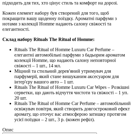
підходить для тих, хто цінує стиль та комфорт на дорозі.
Кожен елемент набору був створений для того, щоб
покращити вашу щоденну поїздку. Ароматні парфуми з
нотами з колекції Homme надають салону свіжості та
елегантності.
Склад набору Rituals The Ritual of Homme:
Rituals The Ritual of Homme Luxuru Car Perfume –
елегантні автомобільні парфуми з бадьорим ароматом
колекції Homme, що надають салону неповторної
свіжості – 1 шт., 14 мл.
Міцний та стильний дерев'яний утримувач для
парфумерії, який стане вишуканим аксесуаром для
інтер'єру вашого авто – 1 шт.
Rituals The Ritual of Homme Luxuru Car Wipes – Розкішні
серветки, що дають відчуття чистоти та свіжості – 1 уп.
20 шт.
Rituals The Ritual of Homme Car Perfume – автомобільний
освіжувач повітря, який створить довгостроковий ефект
аромату, що оточує вас атмосферою затишку протягом
усієї поїздки – 2 шт., 3 р. (кожен рефіл).
Опис