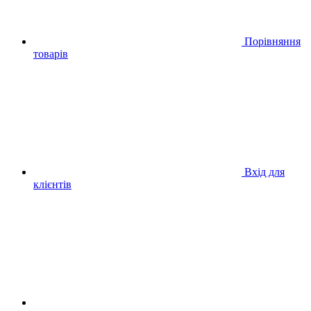
Порівняння
товарів
Вхід для
клієнтів