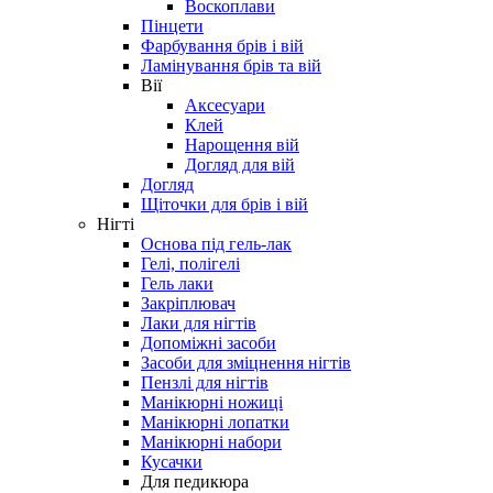
Воскоплави
Пінцети
Фарбування брів і вій
Ламінування брів та вій
Вії
Аксесуари
Клей
Нарощення вій
Догляд для вій
Догляд
Щіточки для брів і вій
Нігті
Основа під гель-лак
Гелі, полігелі
Гель лаки
Закріплювач
Лаки для нігтів
Допоміжні засоби
Засоби для зміцнення нігтів
Пензлі для нігтів
Манікюрні ножиці
Манікюрні лопатки
Манікюрні набори
Кусачки
Для педикюра