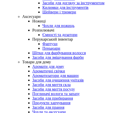
Засоби для догляду за інструментом
Килимки для інструментів
Шейвери і тримери
Аксесуари
Ножиці
Чохли для ножиць
Розпилювачі
Ємності та дозатори
Перукарський інвентар
Фартухи
Пеньюари
Щітки для фарбування волосся
Засоби для змішування фарби
Товари для дому
Аромати для дому
Ароматичні свічки
Ароматизатори для машин
Засоби для очищення унітазів
Засоби для миття скла
Засоби для миття посуду
Поглиначі вологи та запаху
Засоби для прибирання
Продукти харчування
Засоби для прання
Чохли та аксесуари