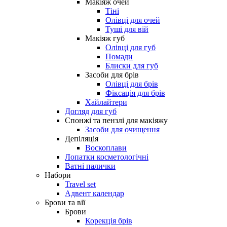
Макіяж очей
Тіні
Олівці для очей
Туші для вій
Макіяж губ
Олівці для губ
Помади
Блиски для губ
Засоби для брів
Олівці для брів
Фіксація для брів
Хайлайтери
Догляд для губ
Спонжі та пензлі для макіяжу
Засоби для очищення
Депіляція
Воскоплави
Лопатки косметологічні
Ватні палички
Набори
Travel set
Адвент календар
Брови та вії
Брови
Корекція брів