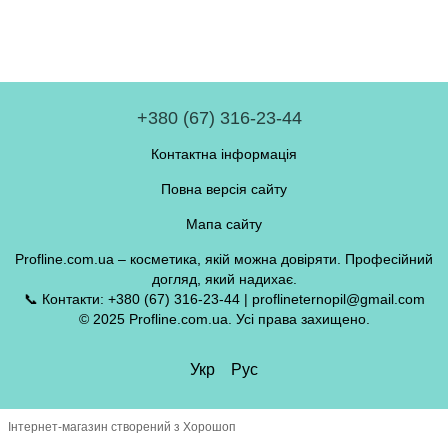
+380 (67) 316-23-44
Контактна інформація
Повна версія сайту
Мапа сайту
Profline.com.ua – косметика, якій можна довіряти. Професійний
догляд, який надихає.
📞 Контакти: +380 (67) 316-23-44 | proflineternopil@gmail.com
© 2025 Profline.com.ua. Усі права захищено.
Укр
Рус
Інтернет-магазин створений з Хорошоп