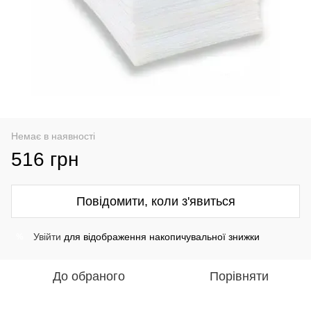
Немає в наявності
516 грн
Повідомити, коли з'явиться
Увійти
для відображення накопичувальної знижки
%
До обраного
Порівняти