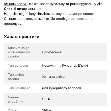
амінокислоти
- мають зволожувальну та регенерувальну дію.
Спосіб використання:
Нанесіть відповідну кількість шампуню на мокре волосся.
Спіньте та ретельно змийте. За необхідності повторіть
процедуру.
Характеристики
Класифікація
косметичного
Професійна
засобу
Тип волосся
Неслухняні, Кучеряві, В'юнкі
Тип шкіри
Усі типи шкіри
голови
Тип шампуню
Для кучерявого волосся
Країна
США
виробник
Об'єм
296 мл