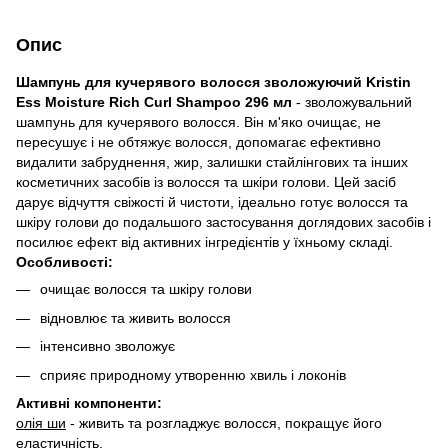
Опис
Шампунь для кучерявого волосся зволожуючий Kristin
Ess Moisture Rich Curl Shampoo 296 мл
- зволожувальний
шампунь для кучерявого волосся. Він м'яко очищає, не
пересушує і не обтяжує волосся, допомагає ефективно
видалити забруднення, жир, залишки стайлінгових та інших
косметичних засобів із волосся та шкіри голови. Цей засіб
дарує відчуття свіжості й чистоти, ідеально готує волосся та
шкіру голови до подальшого застосування доглядових засобів і
посилює ефект від активних інгредієнтів у їхньому складі.
Особливості:
очищає волосся та шкіру голови
відновлює та живить волосся
інтенсивно зволожує
сприяє природному утворенню хвиль і локонів
Активні компоненти:
олія ши
- живить та розгладжує волосся, покращує його
еластичність,