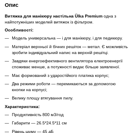
Опис
Витяжка для манікюру настільна Ülka
Premium
одна з
найпотужніших моделей витяжок із фільтром.
Особливості:
Модель универсальна — і для манікюру, і для педикюру.
Матеріал верхньої й бічних решіток — метал. Є можливість
зробити індивідуальний напис на верхній решітці.
Завдяки енергоефективного вентилятора електроенергії
споживає менше, а потужності видає більше заявленої.
Має формований з ударостійкого платика корпус;
Два режими роботи — перемикаються за допомогою
кнопки на корпусі;
Велику площу втягування пилу.
Характеристика:
Продуктивність 800 м3/год
Габарити — 26.5*24.5*11 см
Рівень шуму — 45 дБ