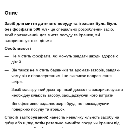
Опис
Засіб для миття дитячого посуду та іграшок Буль-Буль
без фосфатів 500 мл -
це спеціально розроблений засіб,
який призначений для миття посуду та іграшок, які
використовуються дітьми.
Особливості
Не містить фосфатів, які можуть завдати шкоди здоров'ю
дітей.
Він також не містить барвників та ароматизаторів, завдяки
чому він є гіпоалергенним і не викликає подразнення
шкіри.
Засіб має зручний дозатор, який дозволяє використовувати
необхідну кількість засобу, заощаджуючи його витрати.
Він ефективно видаляє жир і бруд, не пошкоджуючи
поверхню посуду та іграшок.
Спосіб застосування:
нанесіть невелику кількість засобу на
губку або щітку, потім ретельно вимийте посуд чи іграшки під