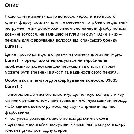
Опис
Якщо хочете змінити колір волосся, недостатньо просто
купити фарбу, оскільки для її нанесення потрібен спеціальний
інструмент, який допоможе рівномірно нанести фарбу по всій
довжині волосся, не залишаючи плям чи смуг. Один з них –
пензель для фарбування волосся від іспанського бренду
Eurostil.
Це не просто китиця, а справжній помічник для зміни іміджу.
Eurostil
- бренд, що спеціалізується на виробництві
професійних аксесуарів для перукарів та стилістів, тому
можете бути впевнені в якості та надійності свого пензля.
Особливості пензля для фарбування волосся, 03033
Eurostil:
- виготовлена з якісного пластику, що не псується від впливу
хімічних речовин, тому має тривалий експлуатаційний період;
- Обладнана довгою ручкою, яку зручно тримати під час
фарбування;
- Поступово розподіляє засіб по всій довжині локонів;
- щетинки мають м'які закруглені кінчики, які травмують шкіру
голови під час розподілу фарби;