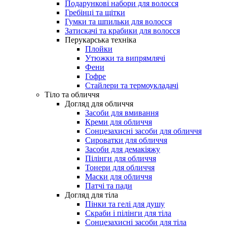
Подарункові набори для волосся
Гребінці та щітки
Гумки та шпильки для волосся
Затискачі та крабики для волосся
Перукарська техніка
Плойки
Утюжки та випрямлячі
Фени
Гофре
Стайлери та термоукладачі
Тіло та обличчя
Догляд для обличчя
Засоби для вмивання
Креми для обличчя
Сонцезахисні засоби для обличчя
Сироватки для обличчя
Засоби для демакіяжу
Пілінги для обличчя
Тонери для обличчя
Маски для обличчя
Патчі та пади
Догляд для тіла
Пінки та гелі для душу
Скраби і пілінги для тіла
Сонцезахисні засоби для тіла