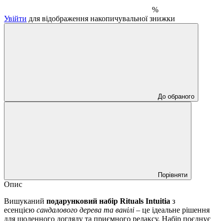
%
Увійти
для відображення накопичувальної знижки
До обраного
Порівняти
Опис
Вишуканий
подарунковий набір Rituals Intuitia
з
есенцією
сандалового дерева та ванілі
– це ідеальне рішення
для щоденного догляду та приємного релаксу. Набір поєднує