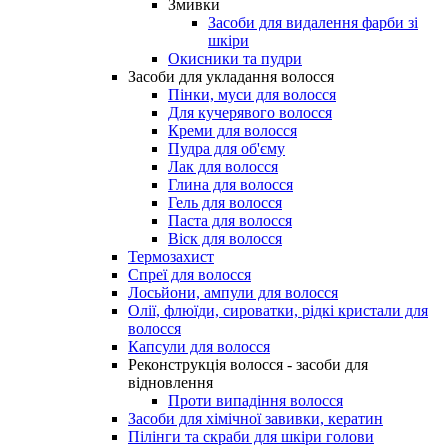
Змивки
Засоби для видалення фарби зі
шкіри
Окисники та пудри
Засоби для укладання волосся
Пінки, муси для волосся
Для кучерявого волосся
Креми для волосся
Пудра для об'єму
Лак для волосся
Глина для волосся
Гель для волосся
Паста для волосся
Віск для волосся
Термозахист
Спреї для волосся
Лосьйони, ампули для волосся
Олії, флюїди, сироватки, рідкі кристали для
волосся
Капсули для волосся
Реконструкція волосся - засоби для
відновлення
Проти випадіння волосся
Засоби для хімічної завивки, кератин
Пілінги та скраби для шкіри голови