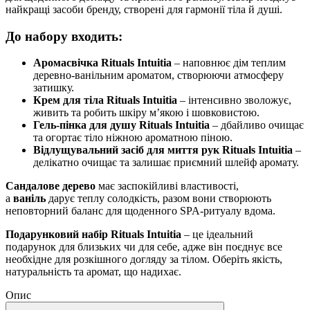
найкращі засоби бренду, створені для гармонії тіла й душі.
До набору входить:
Аромасвічка Rituals Intuitia
– наповнює дім теплим
деревно-ванільним ароматом, створюючи атмосферу
затишку.
Крем для тіла Rituals Intuitia
– інтенсивно зволожує,
живить та робить шкіру м’якою і шовковистою.
Гель-пінка для душу Rituals Intuitia
– дбайливо очищає
та огортає тіло ніжною ароматною піною.
Відлущувальний засіб для миття рук Rituals Intuitia
–
делікатно очищає та залишає приємний шлейф аромату.
Сандалове дерево
має заспокійливі властивості,
а
ваніль
дарує теплу солодкість, разом вони створюють
неповторний баланс для щоденного SPA-ритуалу вдома.
Подарунковий набір Rituals Intuitia
– це ідеальний
подарунок для близьких чи для себе, адже він поєднує все
необхідне для розкішного догляду за тілом. Оберіть якість,
натуральність та аромат, що надихає.
Опис