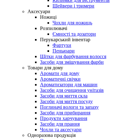
Килимки для інструментів
Шейвери і тримери
Аксесуари
Ножиці
Чохли для ножиць
Розпилювачі
Ємності та дозатори
Перукарський інвентар
Фартухи
Пеньюари
Щітки для фарбування волосся
Засоби для змішування фарби
Товари для дому
Аромати для дому
Ароматичні свічки
Ароматизатори для машин
Засоби для очищення унітазів
Засоби для миття скла
Засоби для миття посуду
Поглиначі вологи та запаху
Засоби для прибирання
Продукти харчування
Засоби для прання
Чохли та аксесуари
Одноразова продукція