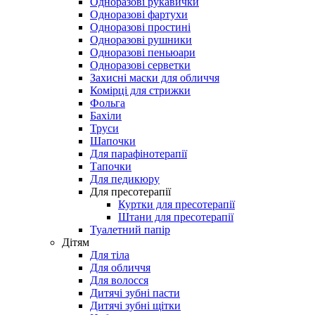
Одноразові рукавички
Одноразові фартухи
Одноразові простині
Одноразові рушники
Одноразові пеньюари
Одноразові серветки
Захисні маски для обличчя
Комірці для стрижки
Фольга
Бахіли
Труси
Шапочки
Для парафінотерапії
Тапочки
Для педикюру
Для пресотерапії
Куртки для пресотерапії
Штани для пресотерапії
Туалетний папір
Дітям
Для тіла
Для обличчя
Для волосся
Дитячі зубні пасти
Дитячі зубні щітки