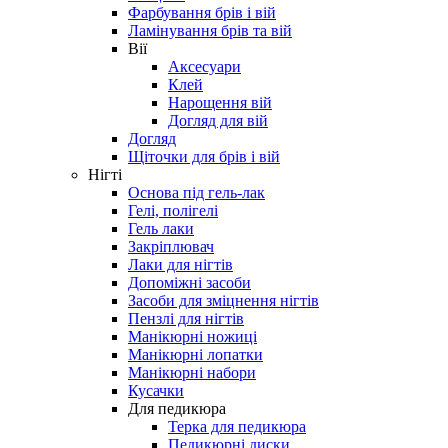
Фарбування брів і вій
Ламінування брів та вій
Вії
Аксесуари
Клей
Нарощення вій
Догляд для вій
Догляд
Щіточки для брів і вій
Нігті
Основа під гель-лак
Гелі, полігелі
Гель лаки
Закріплювач
Лаки для нігтів
Допоміжні засоби
Засоби для зміцнення нігтів
Пензлі для нігтів
Манікюрні ножиці
Манікюрні лопатки
Манікюрні набори
Кусачки
Для педикюра
Терка для педикюра
Педикюрні диски