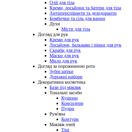
Олії для тіла
Креми, лосьйони та батери для тіла
Антиперспіранти та дезодоранти
Бомбочки та сіль для ванни
Духи
Місти для тіла
Догляд для рук
Креми для рук
Лосьйони, бальзами і пінки для рук
Скраби для рук
Маски для рук
Мило для рук
Догляд за порожниною рота
Зубні щітки
Дорожні набори
Декоративна косметика
Бази під макіяж
Тональні засоби
Кушони
Консилери
Пудри
Рум'яна
Контури
Макіяж очей
Тіні