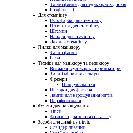
Змінні файли для педикюрних дисків
Розділювачі
Для стемпінгу
Гель-фарба для стемпінгу
Пластини для стемпінгу
Штампи
Набори для стемпінгу
Лак для стемпінгу
Пилки для манікюру
Змінні файли
Бафи
Техніка для манікюру та педикюру
Витяжки, сухожари, стерилізатори
Змінні мішки та фільтри
Фрезери
Полірувальники
Насадки для фрезера
Лампи для нарощування нігтів
Парафіноплави
Форми для нарощування
Тіпси
Затискачі для зняття гель-лаку
Засоби для дизайну нігтів
Слайдер-дизайни
Спреї для омбре