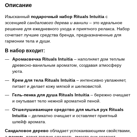
Описание
Изысканный
подарочный набор Rituals Intuitia
с
эссенцией
сандалового дерева и ванили
– это идеальное
решение для ежедневного ухода и приятного релакса. Набор
сочетает лучшие средства бренда, предназначенные для
гармонии тела и души.
В набор входит:
Аромасвечка Rituals Intuitia
– наполняет дом теплым
древесно-ванильным ароматом, создавая атмосферу
уюта.
Крем для тела Rituals Intuitia
– интенсивно увлажняет,
питает и делает кожу мягкой и шелковистой.
Гель-пенка для душа Rituals Intuitia
– бережно очищает
и окутывает тело нежной ароматной пеной.
Отшелушивающее средство для мытья рук
Rituals
Intuitia
– деликатно очищает и оставляет приятный
шлейф аромата.
Сандаловое дерево
обладает успокаивающими свойствами,
а
ваниль
дарит теплую сладость, вместе они создают