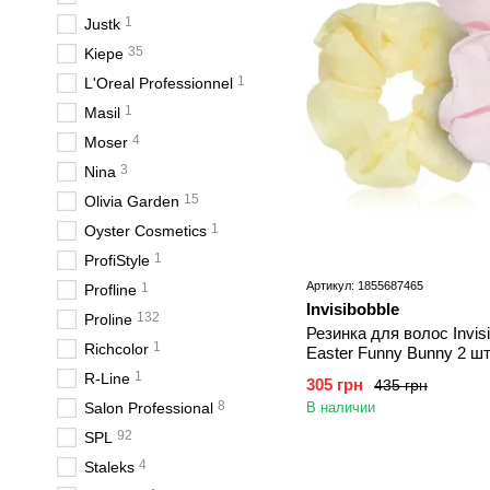
1
Justk
35
Kiepe
1
L'Oreal Professionnel
1
Masil
4
Moser
3
Nina
15
Olivia Garden
1
Oyster Cosmetics
1
ProfiStyle
Артикул: 1855687465
1
Profline
Invisibobble
132
Proline
Резинка для волос Invis
1
Richcolor
Easter Funny Bunny 2 ш
1
R-Line
305 грн
435 грн
8
Salon Professional
В наличии
92
SPL
4
Staleks