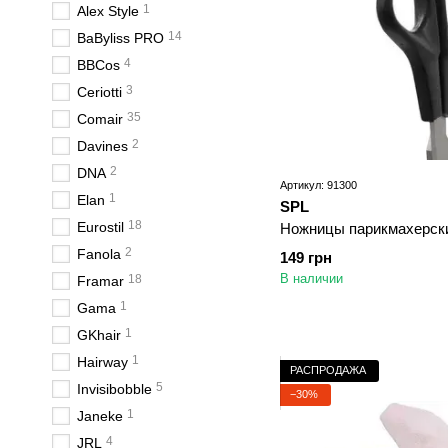
1
Alex Style
14
BaByliss PRO
4
BBCos
3
Ceriotti
35
Comair
2
Davines
2
DNA
Артикул: 91300
1
Elan
SPL
18
Eurostil
Ножницы парикмахерски
2
Fanola
149 грн
В наличии
18
Framar
1
Gama
1
GKhair
1
Hairway
РАСПРОДАЖА
5
Invisibobble
−30%
1
Janeke
4
JRL