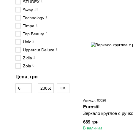
1
STUDEX
13
Sway
1
Technology
1
Timpa
7
Top Beauty
2
Unic
1
Uppercut Deluxe
1
Zidia
6
Zola
Цена, грн
От Цена, грн
До Цена, грн
OK
Артикул: 03626
Eurostil
Зеркало круглое с ручкой
689 грн
В наличии