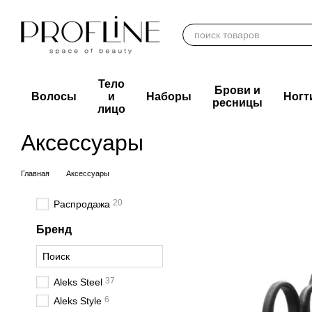
Перейти к основному контенту
Тело
Брови и
Волосы
и
Наборы
Ногт
ресницы
лицо
Аксессуары
Главная
Аксессуары
20
Распродажа
Бренд
37
Aleks Steel
6
Aleks Style