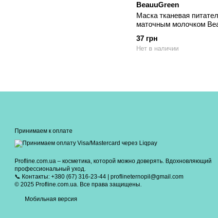
BeauuGreen
Маска тканевая питател
маточным молочком Bea
Royal Jelly Mask 23 мл
37 грн
Нет в наличии
Принимаем к оплате
Profline.com.ua – косметика, которой можно доверять. Вдохновляющий
профессиональный уход.
📞 Контакты: +380 (67) 316-23-44 | proflineternopil@gmail.com
© 2025 Profline.com.ua. Все права защищены.
Мобильная версия