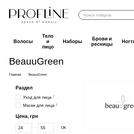
Перейти к основному контенту
Тело
Брови и
Волосы
и
Наборы
Ногт
ресницы
лицо
BeauuGreen
Главная
BeauuGreen
Раздел
2
Уход для лица
4
Маски для лица
Цена, грн
От Цена, грн
До Цена, грн
OK