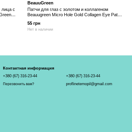
BeauuGreen
 лица с
Патчи для глаз с золотом и коллагеном
 Green
Beauugreen Micro Hole Gold Collagen Eye Patch
3 мл
55 грн
Нет в наличии
Контактная информация
+380 (67) 316-23-44
+380 (67) 316-23-44
proflineternopil@gmail.com
Перезвонить вам?