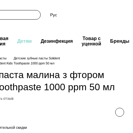
Рус
вая
Товар с
Детям
Дезинфекция
Бренды
ия
уценкой
асты
Детские зубные пасты Solident
dent Kids Toothpaste 1000 ppm 50 мл
 паста малина з фтором
 Toothpaste 1000 ppm 50 мл
ь отзыв
тельной скидки