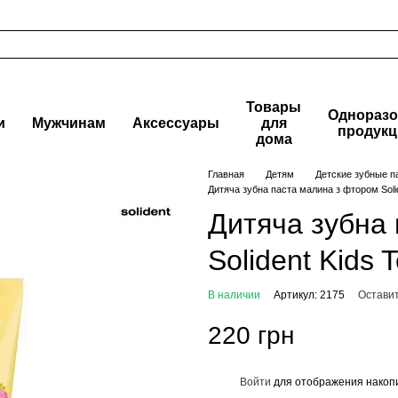
Товары
Одноразо
и
Мужчинам
Аксессуары
для
продукц
дома
Главная
Детям
Детские зубные п
Дитяча зубна паста малина з фтором Soli
Дитяча зубна
Solident Kids
В наличии
Артикул: 2175
Оставит
220 грн
Войти
для отображения накопи
%