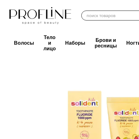
Перейти к основному контенту
Тело
Брови и
Волосы
и
Наборы
Ногт
ресницы
лицо