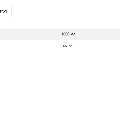
тся
1000 мл
Італия