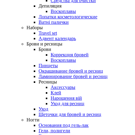
Средства для очистки
Депиляция
Воскоплавы
Лопатки косметологические
Ватні палички
Наборы
Travel set
Адвент календарь
Брови и ресницы
Брови
Коррекция бровей
Воскоплавы
Пинцеты
Окрашивание бровей и ресниц
Ламинирование бровей и ресниц
Ресницы
Аксессуары
Клей
Нарощення вій
Уход для ресниц
Уход
Щеточки для бровей и ресниц
Ногти
Основания под гель-лак
Гели, полигели