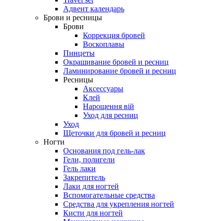
Адвент календарь
Брови и ресницы
Брови
Коррекция бровей
Воскоплавы
Пинцеты
Окрашивание бровей и ресниц
Ламинирование бровей и ресниц
Ресницы
Аксессуары
Клей
Нарощення вій
Уход для ресниц
Уход
Щеточки для бровей и ресниц
Ногти
Основания под гель-лак
Гели, полигели
Гель лаки
Закрепитель
Лаки для ногтей
Вспомогательные средства
Средства для укрепления ногтей
Кисти для ногтей