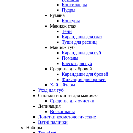
Консиллеры
Пудры
Румяна
Контуры
Макияж глаз
Тени
Карандаши для глаз
Туши для ресниц
Макияж губ
Карандаши для губ
Помады
Блески для губ
Средства для бровей
Карандаши для бровей
Фиксация для бровей
Хайлайтеры
Уход для губ
Спонжи и кисти для макияжа
Средства для очистки
Депиляция
Воскоплавы
Лопатки косметологические
Ватні палички
Наборы
Travel set