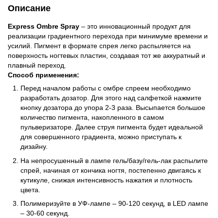
Описание
Express Ombrе Spray
– это инновационный продукт для
реализации градиентного перехода при минимуме времени и
усилий. Пигмент в формате спрея легко распыляется на
поверхность ногтевых пластин, создавая тот же аккуратный и
плавный переход.
Способ применения:
Перед началом работы с омбре спреем необходимо
разработать дозатор. Для этого над салфеткой нажмите
кнопку дозатора до упора 2-3 раза. Высыпается большое
количество пигмента, накопленного в самом
пульверизаторе. Далее струя пигмента будет идеальной
для совершенного градиента, можно приступать к
дизайну.
На непросушенный в лампе гель/базу/гель-лак распылите
спрей, начиная от кончика ногтя, постепенно двигаясь к
кутикуле, снижая интенсивность нажатия и плотность
цвета.
Полимеризуйте в УФ-лампе – 90-120 секунд, в LED лампе
– 30-60 секунд.