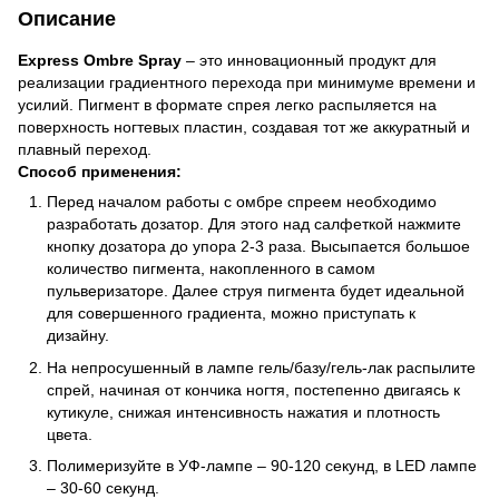
Описание
Express Ombrе Spray
– это инновационный продукт для
реализации градиентного перехода при минимуме времени и
усилий. Пигмент в формате спрея легко распыляется на
поверхность ногтевых пластин, создавая тот же аккуратный и
плавный переход.
Способ применения:
Перед началом работы с омбре спреем необходимо
разработать дозатор. Для этого над салфеткой нажмите
кнопку дозатора до упора 2-3 раза. Высыпается большое
количество пигмента, накопленного в самом
пульверизаторе. Далее струя пигмента будет идеальной
для совершенного градиента, можно приступать к
дизайну.
На непросушенный в лампе гель/базу/гель-лак распылите
спрей, начиная от кончика ногтя, постепенно двигаясь к
кутикуле, снижая интенсивность нажатия и плотность
цвета.
Полимеризуйте в УФ-лампе – 90-120 секунд, в LED лампе
– 30-60 секунд.