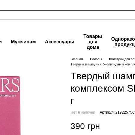
Товары
Одноразо
и
Мужчинам
Аксессуары
для
продукц
дома
Главная
Волосы
Шампуни для во
Твердый шампунь с биолипидным компле
Твердый шамп
комплексом S
г
Нет в наличии
Артикул: 219225756
390 грн