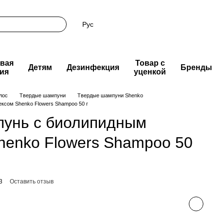
Рус
вая
Товар с
Детям
Дезинфекция
Бренды
ия
уценкой
лос
Твердые шампуни
Твердые шампуни Shenko
ксом Shenko Flowers Shampoo 50 г
унь с биолипидным
henko Flowers Shampoo 50
3
Оставить отзыв